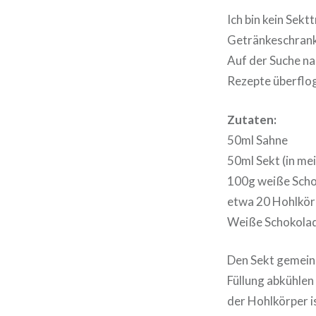
Ich bin kein Sekt
Getränkeschrank
Auf der Suche na
Rezepte überflog
Zutaten:
50ml Sahne
50ml Sekt (in me
100g weiße Sch
etwa 20 Hohlkör
Weiße Schokolad
Den Sekt gemeins
Füllung abkühlen
der Hohlkörper is