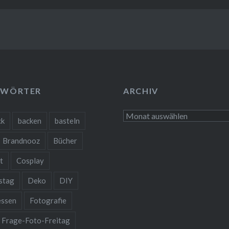
GWÖRTER
ARCHIV
Archiv
ck
backen
basteln
Brandnooz
Bücher
t
Cosplay
stag
Deko
DIY
essen
Fotografie
Frage-Foto-Freitag