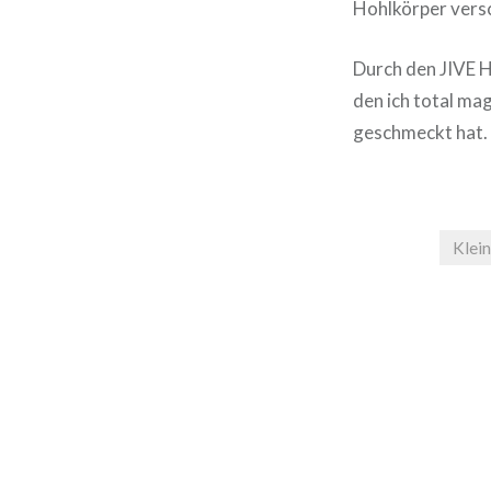
Hohlkörper versc
Durch den JIVE H
den ich total ma
geschmeckt hat.
Klein
Beitragsnavigation