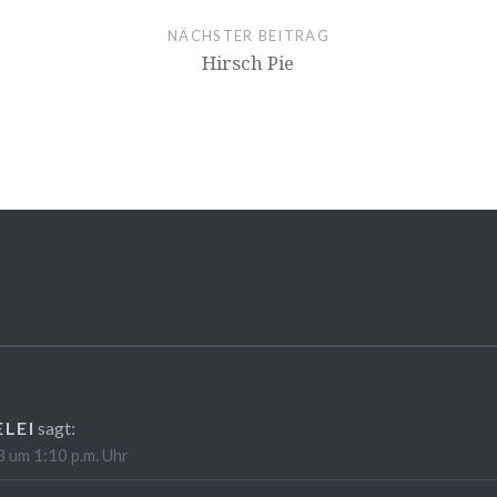
NÄCHSTER BEITRAG
Hirsch Pie
LEI
sagt:
 um 1:10 p.m. Uhr