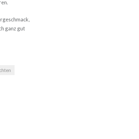
ren.
dergeschmack,
ch ganz gut
chten