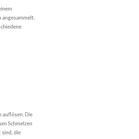
meinem
en angesammelt.
rschiedene
 auflösen. Die
 zum Schmelzen
 sind, die