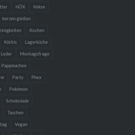
tter
HÖX
Kekse
kerzen gießen
einigkeiten
Kochen
Kürbis
Lagerküche
Leder
Montagsfrage
Pappmachee
hé
Party
Phex
n
Pokémon
Schokolade
Taschen
stag
Vegan