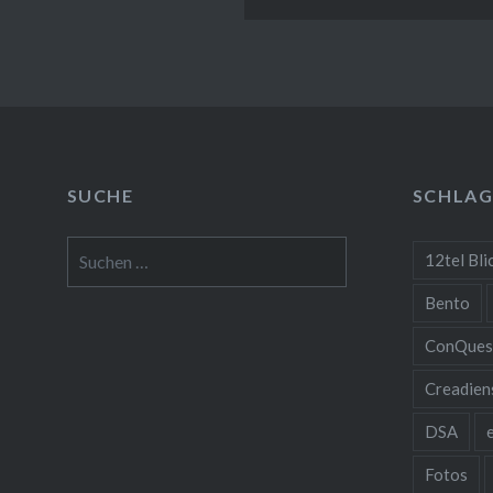
SUCHE
SCHLA
Suchen
12tel Bli
nach:
Bento
ConQues
Creadien
DSA
Fotos