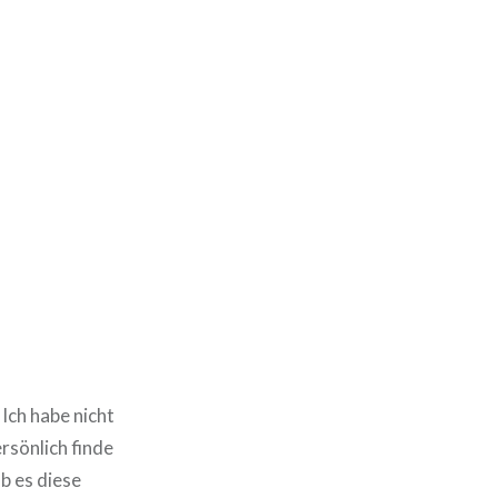
Ich habe nicht
rsönlich finde
b es diese