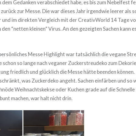
dem Gedanken verabschiedet habe, es bis zum Nebelfest fer
urück zur Messe. Die war dieses Jahr irgendwie leerer als 
r und im direkten Vergleich mit der CreativWorld 14 Tage vor
an den “netten kleinen” Virus. An den gezeigten Sachen kann es
 persönliches Messe Highlight war tatsächlich die vegane St
he schon so lange nach veganer Zuckerstreudeko zum Dekorie
ung friedlich und glücklich die Messe hätte beenden können.
schränkt, was Zuckerdeko angeht. Sachen einfärben und so w
hnöde Weihnachtskekse oder Kuchen grade auf die Schnelle
bunt machen, war halt nicht drin.