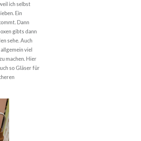
eil ich selbst
ieben. Ein
 kommt. Dann
Boxen gibts dann
den sehe. Auch
allgemein viel
 zu machen. Hier
auch so Gläser für
icheren