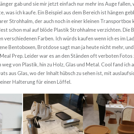
nger gab und sie mir jetzt einfach nur mehr ins Auge fallen, w
, was ich kaufe. Ein Beispiel aus dem Bereich ist hängen gebl
er Strohhalm, der auch noch in einer kleinen Transportbox
st schon mal auf blöde Plastik Strohhalme verzichten. Die 
len verschiedenen Farben. Ich würds kaufen wenn ich es im La
ene Bentoboxen, Brotdose sagt man ja heute nicht mehr, und 
Meal Prep. Leider war es an den Ständen oft verboten Fotos
 weg von Plastik, hin zu Holz, Glas und Metal. Cool fand ich 
ats aus Glas, wo der Inhalt hübsch zu sehen ist, mit auslaufs
einer Halterung für einen Löffel.