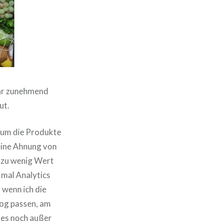
war zunehmend
ut.
 um die Produkte
keine Ahnung von
ch zu wenig Wert
 mal Analytics
, wenn ich die
log passen, am
les noch außer