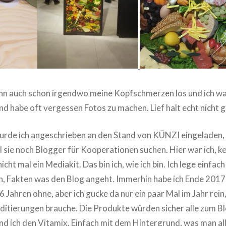
ann auch schon irgendwo meine Kopfschmerzen los und ich 
nd habe oft vergessen Fotos zu machen. Lief halt echt nicht g
urde ich angeschrieben an den Stand von KÜNZI eingeladen,
il sie noch Blogger für Kooperationen suchen. Hier war ich, 
cht mal ein Mediakit. Das bin ich, wie ich bin. Ich lege einfa
n, Fakten was den Blog angeht. Immerhin habe ich Ende 2017
 6 Jahren ohne, aber ich gucke da nur ein paar Mal im Jahr rein
ditierungen brauche. Die Produkte würden sicher alle zum B
d ich den Vitamix. Einfach mit dem Hintergrund, was man al