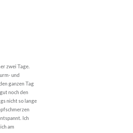
mer zwei Tage.
turm- und
 den ganzen Tag
 gut noch den
gs nicht so lange
 Kopfschmerzen
ntspannt. Ich
mich am