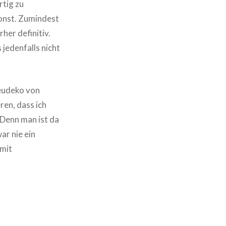
tig zu
sonst. Zumindest
her definitiv.
 jedenfalls nicht
reudeko von
ren, dass ich
 Denn man ist da
ar nie ein
 mit