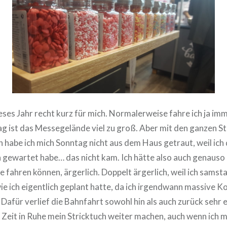
ses Jahr recht kurz für mich. Normalerweise fahre ich ja im
ag ist das Messegelände viel zu groß. Aber mit den ganzen S
abe ich mich Sonntag nicht aus dem Haus getraut, weil ich
ewartet habe… das nicht kam. Ich hätte also auch genauso
 fahren können, ärgerlich. Doppelt ärgerlich, weil ich samsta
wie ich eigentlich geplant hatte, da ich irgendwann massive
afür verlief die Bahnfahrt sowohl hin als auch zurück sehr e
 Zeit in Ruhe mein Stricktuch weiter machen, auch wenn ich 