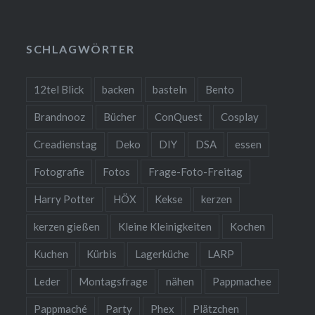
SCHLAGWÖRTER
12tel Blick
backen
basteln
Bento
Brandnooz
Bücher
ConQuest
Cosplay
Creadienstag
Deko
DIY
DSA
essen
Fotografie
Fotos
Frage-Foto-Freitag
Harry Potter
HÖX
Kekse
kerzen
kerzen gießen
Kleine Kleinigkeiten
Kochen
Kuchen
Kürbis
Lagerküche
LARP
Leder
Montagsfrage
nähen
Pappmachee
Pappmaché
Party
Phex
Plätzchen