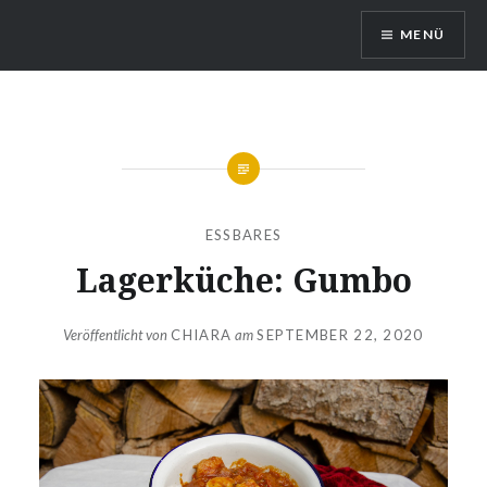
Direkt
MENÜ
zum
Inhalt
DragonDanielas Hobbyblog
ESSBARES
Lagerküche: Gumbo
Veröffentlicht von
CHIARA
am
SEPTEMBER 22, 2020