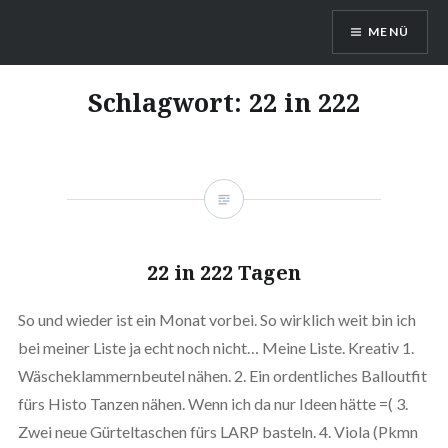
Direkt
MENÜ
zum
Inhalt
DragonDanielas Hobbyblog
Schlagwort:
22 in 222
22 in 222 Tagen
So und wieder ist ein Monat vorbei. So wirklich weit bin ich
bei meiner Liste ja echt noch nicht… Meine Liste. Kreativ 1.
Wäscheklammernbeutel nähen. 2. Ein ordentliches Balloutfit
fürs Histo Tanzen nähen. Wenn ich da nur Ideen hätte =( 3.
Zwei neue Gürteltaschen fürs LARP basteln. 4. Viola (Pkmn