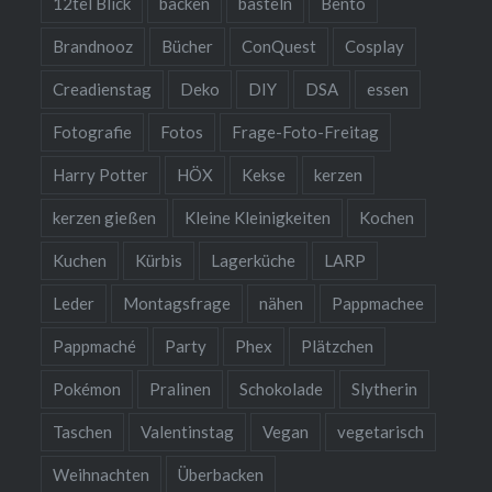
12tel Blick
backen
basteln
Bento
Brandnooz
Bücher
ConQuest
Cosplay
Creadienstag
Deko
DIY
DSA
essen
Fotografie
Fotos
Frage-Foto-Freitag
Harry Potter
HÖX
Kekse
kerzen
kerzen gießen
Kleine Kleinigkeiten
Kochen
Kuchen
Kürbis
Lagerküche
LARP
Leder
Montagsfrage
nähen
Pappmachee
Pappmaché
Party
Phex
Plätzchen
Pokémon
Pralinen
Schokolade
Slytherin
Taschen
Valentinstag
Vegan
vegetarisch
Weihnachten
Überbacken