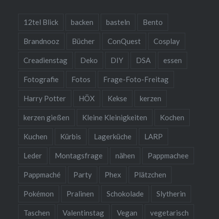
12tel Blick
backen
basteln
Bento
Brandnooz
Bücher
ConQuest
Cosplay
Creadienstag
Deko
DIY
DSA
essen
Fotografie
Fotos
Frage-Foto-Freitag
Harry Potter
HÖX
Kekse
kerzen
kerzen gießen
Kleine Kleinigkeiten
Kochen
Kuchen
Kürbis
Lagerküche
LARP
Leder
Montagsfrage
nähen
Pappmachee
Pappmaché
Party
Phex
Plätzchen
Pokémon
Pralinen
Schokolade
Slytherin
Taschen
Valentinstag
Vegan
vegetarisch