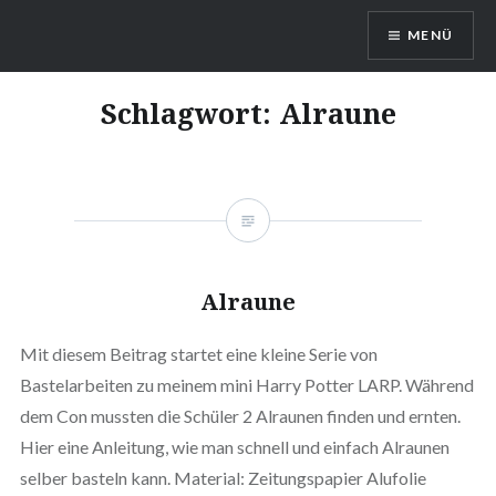
Direkt
MENÜ
zum
Inhalt
DragonDanielas Hobbyblog
Schlagwort:
Alraune
Alraune
Mit diesem Beitrag startet eine kleine Serie von
Bastelarbeiten zu meinem mini Harry Potter LARP. Während
dem Con mussten die Schüler 2 Alraunen finden und ernten.
Hier eine Anleitung, wie man schnell und einfach Alraunen
selber basteln kann. Material: Zeitungspapier Alufolie