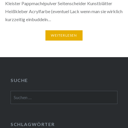
Kleister Pappmachépulver Seitenscheider Kunstblätter
Heißkleber Acrylfarbe (eventuel Lack wenn man sie wirklich
kurzzeitig einbuddeln…
WEITERLESEN
SUCHE
Suchen
nach:
SCHLAGWÖRTER