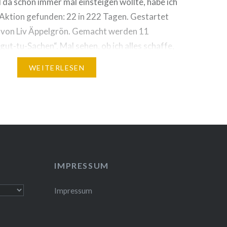
 da schon immer mal einsteigen wollte, habe ich
 Aktion gefunden: 22 in 222 Tagen. Gestartet
 von Liv Äppelgrön. Gemacht werden 11
gut-tu-Sachen“. Mal sehen, ob ich alles schaffe,
WEITERLESEN
IMPRESSUM
Impressum