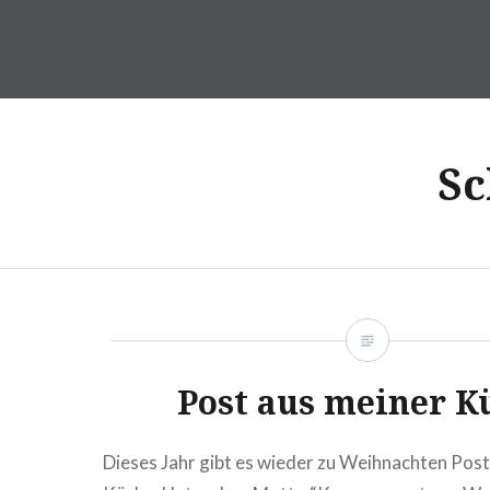
Direkt
zum
DragonDanielas Hobbyblo
Inhalt
Sc
Post aus meiner K
Dieses Jahr gibt es wieder zu Weihnachten Post