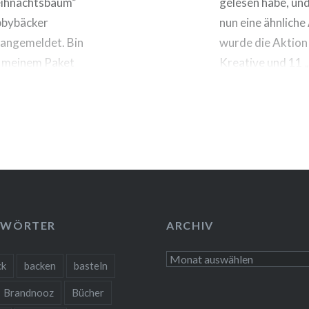
eihnachtsbaum”
gelesen habe, und
obbybäcker
nun eine ähnliche
r angemeldet. Bin
wurde die Aktion
in meinem Paket
Kreative und 11 „
aket landet….
was…
GWÖRTER
ARCHIV
Archiv
ck
backen
basteln
Brandnooz
Bücher