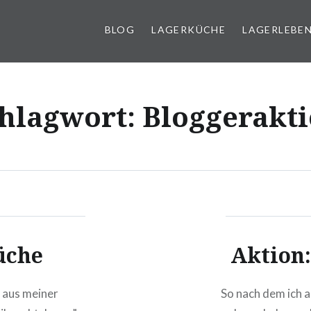
BLOG
LAGERKÜCHE
LAGERLEBE
g
hlagwort:
Bloggerakt
üche
Aktion:
 aus meiner
So nach dem ich a