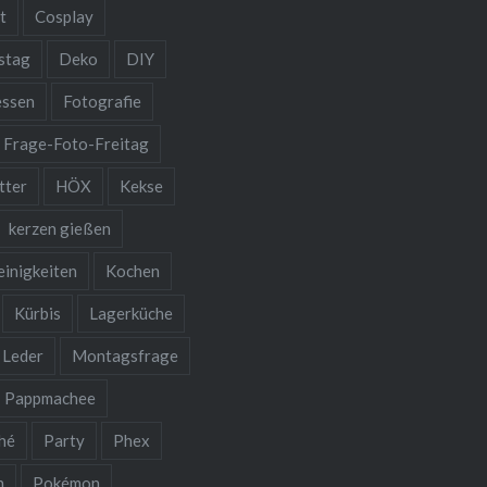
t
Cosplay
stag
Deko
DIY
essen
Fotografie
Frage-Foto-Freitag
tter
HÖX
Kekse
kerzen gießen
einigkeiten
Kochen
Kürbis
Lagerküche
Leder
Montagsfrage
Pappmachee
hé
Party
Phex
n
Pokémon