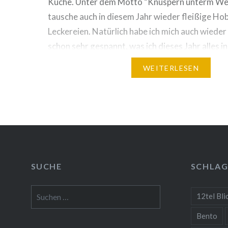
Küche. Unter dem Motto “Knuspern unterm W
tausche auch in diesem Jahr wieder fleißige H
Leckereien. Natürlich habe ich mich auch wiede
schon sehr gespannt, was ich dieses Jahr alles 
finde und überlege auch schon was in meinem P
WEITERLESEN
SUCHE
SCHLA
Suchen
12tel Bli
nach:
Bento