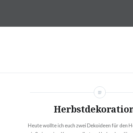
Direkt
zum
DragonDanielas Hobbyblo
Inhalt
Herbstdekoratio
Heute wollte ich euch zwei Dekoideen für den He