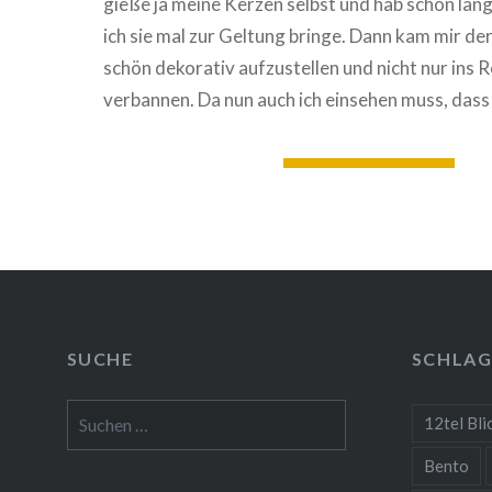
gieße ja meine Kerzen selbst und hab schon läng
ich sie mal zur Geltung bringe. Dann kam mir de
schön dekorativ aufzustellen und nicht nur ins R
verbannen. Da nun auch ich einsehen muss, das
WEITERLESEN
SUCHE
SCHLA
Suchen
12tel Bli
nach:
Bento