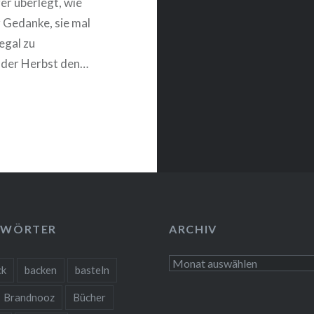
er überlegt, wie
r Gedanke, sie mal
egal zu
s der Herbst den…
GWÖRTER
ARCHIV
Archiv
ck
backen
basteln
Brandnooz
Bücher