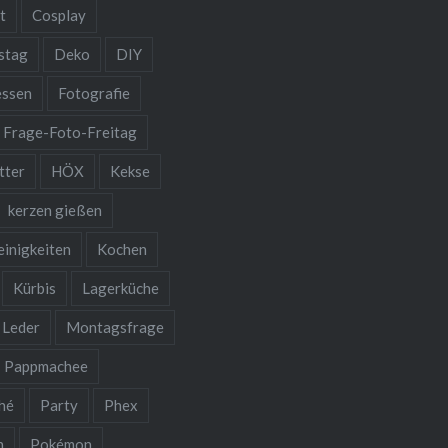
t
Cosplay
stag
Deko
DIY
essen
Fotografie
Frage-Foto-Freitag
tter
HÖX
Kekse
kerzen gießen
einigkeiten
Kochen
Kürbis
Lagerküche
Leder
Montagsfrage
Pappmachee
hé
Party
Phex
n
Pokémon