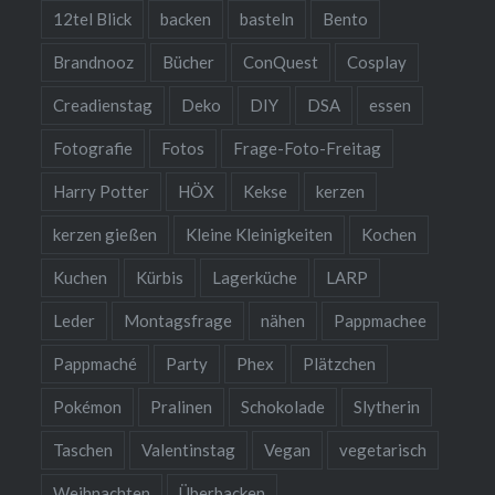
12tel Blick
backen
basteln
Bento
Brandnooz
Bücher
ConQuest
Cosplay
Creadienstag
Deko
DIY
DSA
essen
Fotografie
Fotos
Frage-Foto-Freitag
Harry Potter
HÖX
Kekse
kerzen
kerzen gießen
Kleine Kleinigkeiten
Kochen
Kuchen
Kürbis
Lagerküche
LARP
Leder
Montagsfrage
nähen
Pappmachee
Pappmaché
Party
Phex
Plätzchen
Pokémon
Pralinen
Schokolade
Slytherin
Taschen
Valentinstag
Vegan
vegetarisch
Weihnachten
Überbacken