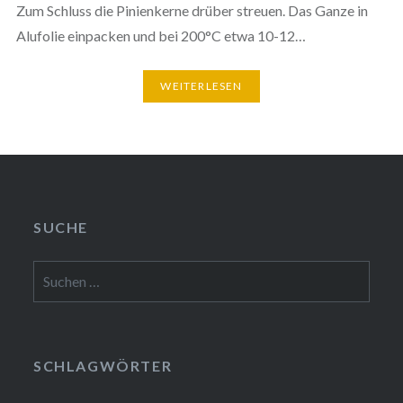
Zum Schluss die Pinienkerne drüber streuen. Das Ganze in
Alufolie einpacken und bei 200°C etwa 10-12…
WEITERLESEN
SUCHE
Suchen
nach:
SCHLAGWÖRTER