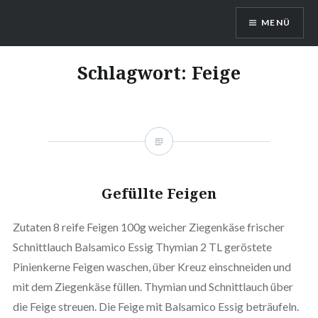
Direkt
MENÜ
zum
Inhalt
DragonDanielas Hobbyblog
Schlagwort:
Feige
Gefüllte Feigen
Zutaten 8 reife Feigen 100g weicher Ziegenkäse frischer
Schnittlauch Balsamico Essig Thymian 2 TL geröstete
Pinienkerne Feigen waschen, über Kreuz einschneiden und
mit dem Ziegenkäse füllen. Thymian und Schnittlauch über
die Feige streuen. Die Feige mit Balsamico Essig beträufeln.