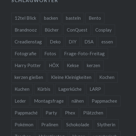
SCHLAGWÖRTER
12tel Blick
backen
basteln
Bento
Brandnooz
Bücher
ConQuest
Cosplay
Creadienstag
Deko
DIY
DSA
essen
Fotografie
Fotos
Frage-Foto-Freitag
Harry Potter
HÖX
Kekse
kerzen
kerzen gießen
Kleine Kleinigkeiten
Kochen
Kuchen
Kürbis
Lagerküche
LARP
Leder
Montagsfrage
nähen
Pappmachee
Pappmaché
Party
Phex
Plätzchen
Pokémon
Pralinen
Schokolade
Slytherin