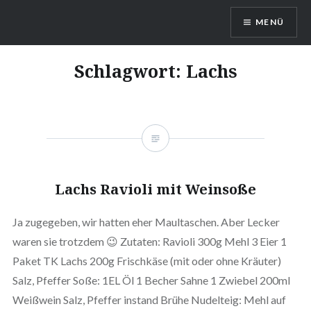
Direkt
MENÜ
zum
Inhalt
DragonDanielas Hobbyblog
Schlagwort:
Lachs
Lachs Ravioli mit Weinsoße
Ja zugegeben, wir hatten eher Maultaschen. Aber Lecker
waren sie trotzdem 😉 Zutaten: Ravioli 300g Mehl 3 Eier 1
Paket TK Lachs 200g Frischkäse (mit oder ohne Kräuter)
Salz, Pfeffer Soße: 1EL Öl 1 Becher Sahne 1 Zwiebel 200ml
Weißwein Salz, Pfeffer instand Brühe Nudelteig: Mehl auf