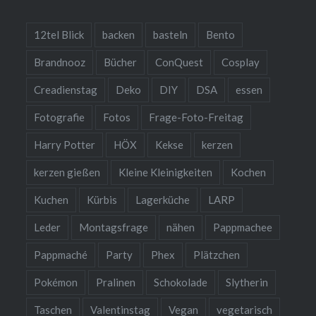
12tel Blick
backen
basteln
Bento
Brandnooz
Bücher
ConQuest
Cosplay
Creadienstag
Deko
DIY
DSA
essen
Fotografie
Fotos
Frage-Foto-Freitag
Harry Potter
HÖX
Kekse
kerzen
kerzen gießen
Kleine Kleinigkeiten
Kochen
Kuchen
Kürbis
Lagerküche
LARP
Leder
Montagsfrage
nähen
Pappmachee
Pappmaché
Party
Phex
Plätzchen
Pokémon
Pralinen
Schokolade
Slytherin
Taschen
Valentinstag
Vegan
vegetarisch