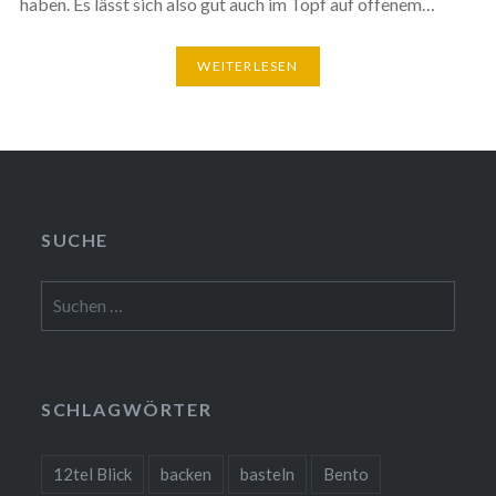
haben. Es lässt sich also gut auch im Topf auf offenem…
WEITERLESEN
SUCHE
Suchen
nach:
SCHLAGWÖRTER
12tel Blick
backen
basteln
Bento