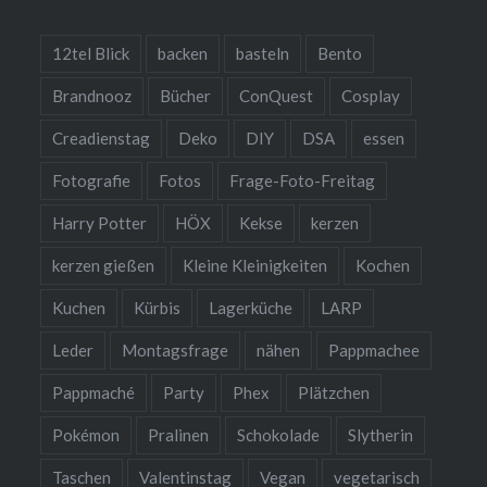
12tel Blick
backen
basteln
Bento
Brandnooz
Bücher
ConQuest
Cosplay
Creadienstag
Deko
DIY
DSA
essen
Fotografie
Fotos
Frage-Foto-Freitag
Harry Potter
HÖX
Kekse
kerzen
kerzen gießen
Kleine Kleinigkeiten
Kochen
Kuchen
Kürbis
Lagerküche
LARP
Leder
Montagsfrage
nähen
Pappmachee
Pappmaché
Party
Phex
Plätzchen
Pokémon
Pralinen
Schokolade
Slytherin
Taschen
Valentinstag
Vegan
vegetarisch