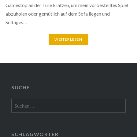
Gamestop an der Türe kratzen, um mein vorbestelltes Spiel
abzuholen oder gemütlich auf dem Sofa liegen und
Selbiges…
WEITERLESEN
SUCHE
Suchen
nach:
SCHLAGWÖRTER