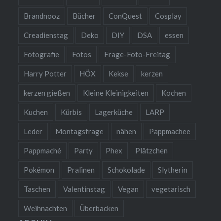
Brandnooz
Bücher
ConQuest
Cosplay
Creadienstag
Deko
DIY
DSA
essen
Fotografie
Fotos
Frage-Foto-Freitag
Harry Potter
HÖX
Kekse
kerzen
kerzen gießen
Kleine Kleinigkeiten
Kochen
Kuchen
Kürbis
Lagerküche
LARP
Leder
Montagsfrage
nähen
Pappmachee
Pappmaché
Party
Phex
Plätzchen
Pokémon
Pralinen
Schokolade
Slytherin
Taschen
Valentinstag
Vegan
vegetarisch
Weihnachten
Überbacken