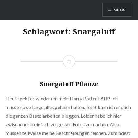
Direkt
MENÜ
zum
Inhalt
DragonDanielas Hobbyblog
Schlagwort:
Snargaluff
Snargaluff Pflanze
Heute geht es wieder um mein Harry Potter LARP. Ich
musste ja so lange alles geheim halten. Jetzt kann ich endlich
die ganzen Bastelarbeiten bloggen. Leider habe ich hier
zwischendrin einfach vergessen Fotos zu machen. Also
müssen teilweise meine Beschreibungen reichen. Zumindest