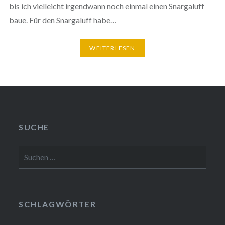
bis ich vielleicht irgendwann noch einmal einen Snargaluff
baue. Für den Snargaluff habe…
WEITERLESEN
SUCHE
Suchen
nach:
SCHLAGWÖRTER