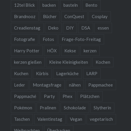
12tel Blick
backen
basteln
Bento
Brandnooz
Bücher
ConQuest
Cosplay
Creadienstag
Deko
DIY
DSA
essen
Fotografie
Fotos
Frage-Foto-Freitag
Harry Potter
HÖX
Kekse
kerzen
kerzen gießen
Kleine Kleinigkeiten
Kochen
Kuchen
Kürbis
Lagerküche
LARP
Leder
Montagsfrage
nähen
Pappmachee
Pappmaché
Party
Phex
Plätzchen
Pokémon
Pralinen
Schokolade
Slytherin
Taschen
Valentinstag
Vegan
vegetarisch
Weihnachten
Überbacken