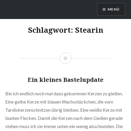
Direkt
MENÜ
zum
Inhalt
DragonDanielas Hobbyblog
Schlagwort:
Stearin
Ein kleines Bastelupdate
Bin ich endlich noch mal dazu gekommen Kerzen zu gießen.
Eine gelbe Kerze mit blauen Wachsstückchen, die vom
Tardiskerzenschnitzen übrig bleiben. Eine weiße Kerze mit
bunten Flecken. Damit die Kerzen nach dem Gießen gerade
stehen muss ich sie immer unten ein wenig abschneiden. Die