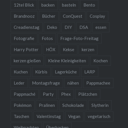
12tel Blick
backen
basteln
Bento
Brandnooz
Bücher
ConQuest
Cosplay
Creadienstag
Deko
DIY
DSA
essen
Fotografie
Fotos
Frage-Foto-Freitag
Harry Potter
HÖX
Kekse
kerzen
kerzen gießen
Kleine Kleinigkeiten
Kochen
Kuchen
Kürbis
Lagerküche
LARP
Leder
Montagsfrage
nähen
Pappmachee
Pappmaché
Party
Phex
Plätzchen
Pokémon
Pralinen
Schokolade
Slytherin
Taschen
Valentinstag
Vegan
vegetarisch
Weihnachten
Überbacken