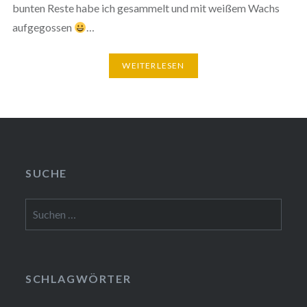
bunten Reste habe ich gesammelt und mit weißem Wachs
aufgegossen
…
WEITERLESEN
SUCHE
Suchen
nach:
SCHLAGWÖRTER