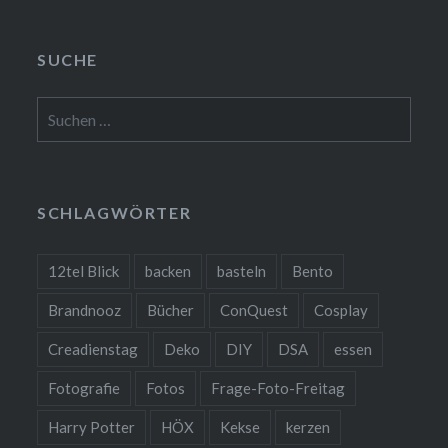
SUCHE
Suchen
nach:
SCHLAGWÖRTER
12tel Blick
backen
basteln
Bento
Brandnooz
Bücher
ConQuest
Cosplay
Creadienstag
Deko
DIY
DSA
essen
Fotografie
Fotos
Frage-Foto-Freitag
Harry Potter
HÖX
Kekse
kerzen