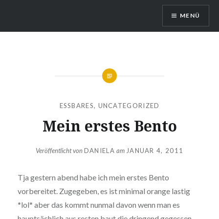
Direkt
MENÜ
zum
Inhalt
DragonDanielas Hobbyblog
ESSBARES
,
UNCATEGORIZED
Mein erstes Bento
Veröffentlicht von
DANIELA
am
JANUAR 4, 2011
Tja gestern abend habe ich mein erstes Bento
vorbereitet. Zugegeben, es ist minimal orange lastig
*lol* aber das kommt nunmal davon wenn man es
hauptsächlich aus resten baut die dringend gegessen