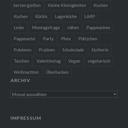
kerzen gießen
Kleine Kleinigkeiten
Kochen
Kuchen
Kürbis
Lagerküche
LARP
Leder
Montagsfrage
nähen
Pappmachee
Pappmaché
Party
Phex
Plätzchen
Pokémon
Pralinen
Schokolade
Slytherin
Taschen
Valentinstag
Vegan
vegetarisch
Weihnachten
Überbacken
ARCHIV
Archiv
IMPRESSUM