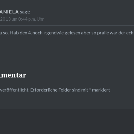
ANIELA
sagt:
2013 um 8:44 p.m. Uhr
 so. Hab den 4. noch irgendwie gelesen aber so pralle war der echt 
mmentar
veröffentlicht.
Erforderliche Felder sind mit
*
markiert