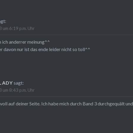
agt:
 um 6:19 p.m. Uhr
n ich anderrer meinung^^
er davon nur ist das ende leider nicht so toll^^
LADY
sagt:
 um 8:43 p.m. Uhr
 voll auf deiner Seite. Ich habe mich durch Band 3 durchgequält un