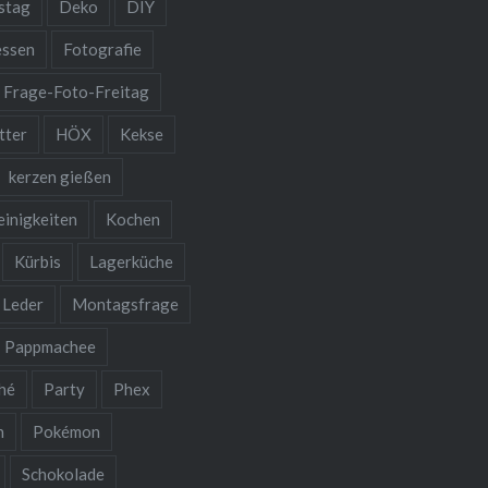
stag
Deko
DIY
essen
Fotografie
Frage-Foto-Freitag
tter
HÖX
Kekse
kerzen gießen
einigkeiten
Kochen
Kürbis
Lagerküche
Leder
Montagsfrage
Pappmachee
hé
Party
Phex
n
Pokémon
Schokolade