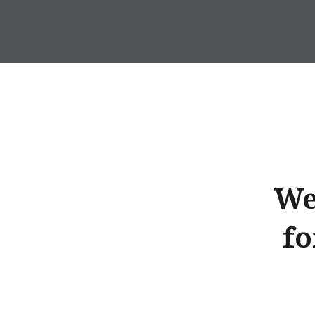
Direkt
zum
DragonDanielas Hobbyblo
Inhalt
We
fo