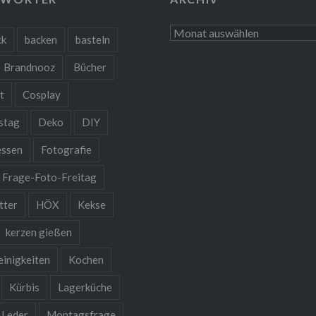
Archiv
ck
backen
basteln
Brandnooz
Bücher
t
Cosplay
stag
Deko
DIY
essen
Fotografie
Frage-Foto-Freitag
tter
HÖX
Kekse
kerzen gießen
einigkeiten
Kochen
Kürbis
Lagerküche
Leder
Montagsfrage