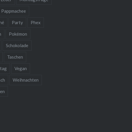
Pappmachee
hé
Party
Phex
n
Pokémon
Schokolade
Taschen
stag
Vegan
sch
Weihnachten
ken