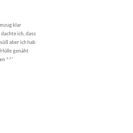
Umzug klar
, dachte ich, dass
süß aber ich hab
e Hülle genäht
en ^^’