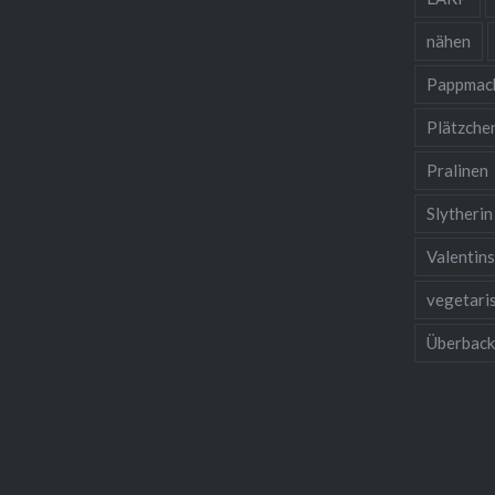
nähen
Pappmac
Plätzche
Pralinen
Slytherin
Valentin
vegetari
Überbac