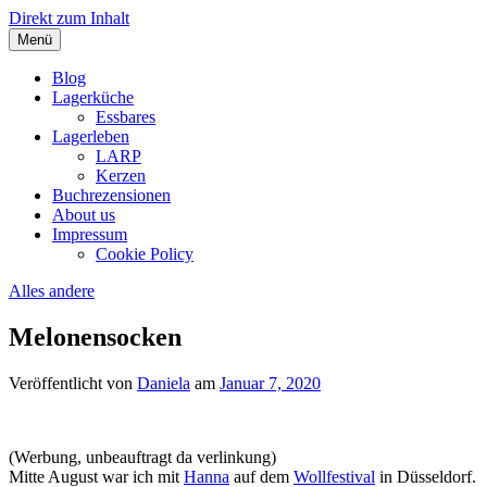
Direkt zum Inhalt
Menü
Blog über LARP, Lagerküche und Lagerleben.
DragonDanielas Hobbyblog
Blog
Lagerküche
Essbares
Lagerleben
LARP
Kerzen
Buchrezensionen
About us
Impressum
Cookie Policy
Alles andere
Melonensocken
Veröffentlicht von
Daniela
am
Januar 7, 2020
(Werbung, unbeauftragt da verlinkung)
Mitte August war ich mit
Hanna
auf dem
Wollfestival
in Düsseldorf.