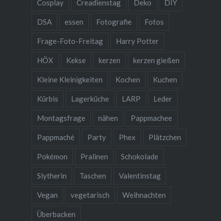
Cosplay
Creadienstag
Deko
DIY
DSA
essen
Fotografie
Fotos
Frage-Foto-Freitag
Harry Potter
HÖX
Kekse
kerzen
kerzen gießen
Kleine Kleinigkeiten
Kochen
Kuchen
Kürbis
Lagerküche
LARP
Leder
Montagsfrage
nähen
Pappmachee
Pappmaché
Party
Phex
Plätzchen
Pokémon
Pralinen
Schokolade
Slytherin
Taschen
Valentinstag
Vegan
vegetarisch
Weihnachten
Überbacken