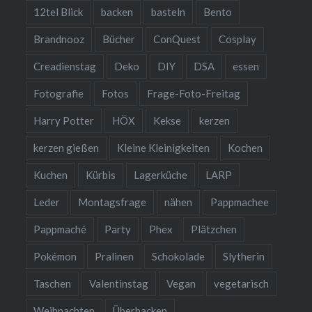
12tel Blick
backen
basteln
Bento
Brandnooz
Bücher
ConQuest
Cosplay
Creadienstag
Deko
DIY
DSA
essen
Fotografie
Fotos
Frage-Foto-Freitag
Harry Potter
HÖX
Kekse
kerzen
kerzen gießen
Kleine Kleinigkeiten
Kochen
Kuchen
Kürbis
Lagerküche
LARP
Leder
Montagsfrage
nähen
Pappmachee
Pappmaché
Party
Phex
Plätzchen
Pokémon
Pralinen
Schokolade
Slytherin
Taschen
Valentinstag
Vegan
vegetarisch
Weihnachten
Überbacken