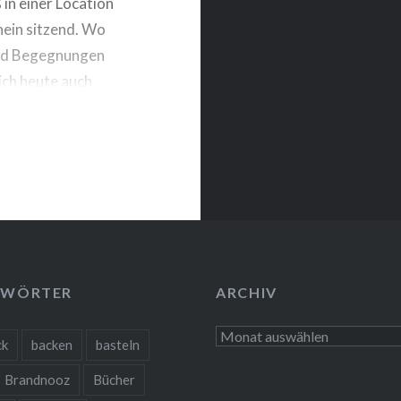
 in einer Location
ein sitzend. Wo
 und Begegnungen
ich heute auch
wischen…
GWÖRTER
ARCHIV
Archiv
ck
backen
basteln
Brandnooz
Bücher