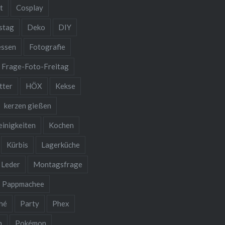
t
Cosplay
stag
Deko
DIY
essen
Fotografie
Frage-Foto-Freitag
tter
HÖX
Kekse
kerzen gießen
einigkeiten
Kochen
Kürbis
Lagerküche
Leder
Montagsfrage
Pappmachee
hé
Party
Phex
n
Pokémon