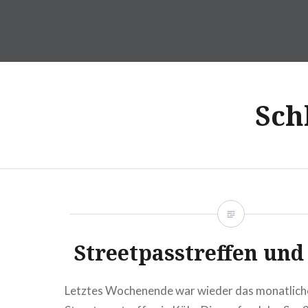
Direkt
zum
DragonDanielas Hobbyblo
Inhalt
Sch
Streetpasstreffen und
Letztes Wochenende war wieder das monatlich