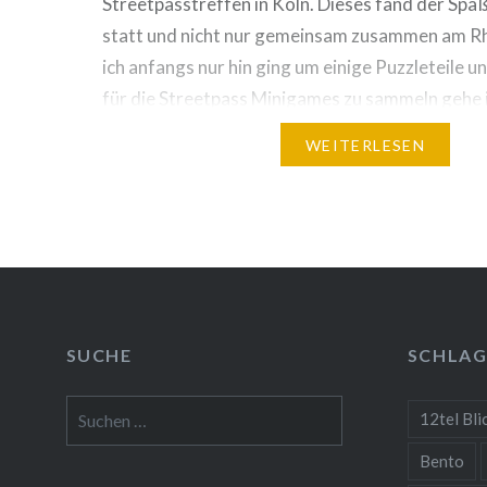
Streetpasstreffen in Köln. Dieses fand der Spaß
statt und nicht nur gemeinsam zusammen am Rh
ich anfangs nur hin ging um einige Puzzleteile
für die Streetpass Minigames zu sammeln gehe 
hin, um mich mit Freunden zu treffen. Denn inz
WEITERLESEN
SUCHE
SCHLA
Suchen
12tel Bli
nach:
Bento