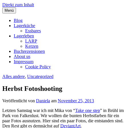
Direkt zum Inhalt
Menü
Blog über LARP, Lagerküche und Lagerleben.
DragonDanielas Hobbyblog
Blog
Lagerküche
Essbares
Lagerleben
LARP
Kerzen
Buchrezensionen
About us
Impressum
Cookie Policy
Alles andere
,
Uncategorized
Herbst Fotoshooting
Veröffentlicht von
Daniela
am
November 25, 2013
Letzten Samstag war ich mit Mika von “
Take one step
” in Brühl im
Park von Falkenlust. Wir wollten die bunten Herbstfarben für ein
paar Fotos ausnutzen. Hier sind ein paar Fotos, die entstanden sind.
Den Rest gibt es demnächst auf
DeviantArt
.