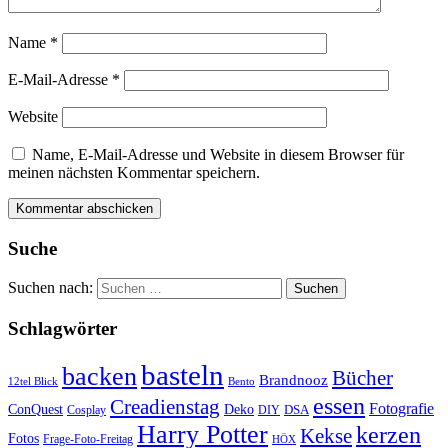
Name
*
E-Mail-Adresse
*
Website
Name, E-Mail-Adresse und Website in diesem Browser für
meinen nächsten Kommentar speichern.
Suche
Suchen nach:
Schlagwörter
basteln
backen
Bücher
Brandnooz
12tel Blick
Bento
essen
Creadienstag
Fotografie
ConQuest
Deko
DSA
Cosplay
DIY
Harry Potter
kerzen
Kekse
Fotos
Frage-Foto-Freitag
HÖX