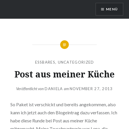
Direkt
MENÜ
zum
Inhalt
DragonDanielas Hobbyblog
ESSBARES
,
UNCATEGORIZED
Post aus meiner Küche
Veröffentlicht von
DANIELA
am
NOVEMBER 27, 2013
So Paket ist verschickt und bereits angekommen, also
kann ich jetzt auch den Blogeintrag dazu verfassen. Ich
habe diese Runde bei Post aus meiner Küche
mitgemacht. Meine Tauschpartnerin war Lena, die