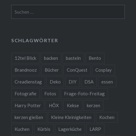
Suchen
nach:
SCHLAGWÖRTER
12tel Blick
backen
basteln
Bento
Brandnooz
Bücher
ConQuest
Cosplay
Creadienstag
Deko
DIY
DSA
essen
Fotografie
Fotos
Frage-Foto-Freitag
Harry Potter
HÖX
Kekse
kerzen
kerzen gießen
Kleine Kleinigkeiten
Kochen
Kuchen
Kürbis
Lagerküche
LARP