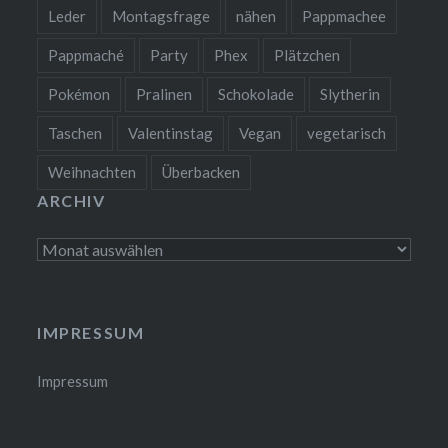
Leder
Montagsfrage
nähen
Pappmachee
Pappmaché
Party
Phex
Plätzchen
Pokémon
Pralinen
Schokolade
Slytherin
Taschen
Valentinstag
Vegan
vegetarisch
Weihnachten
Überbacken
ARCHIV
Archiv
IMPRESSUM
Impressum