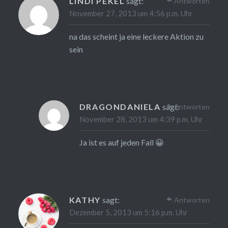
LINDI PEKEL
sagt:
Antworten
November 27, 2013 um 4:56 p.m. Uhr
na das scheint ja eine leckere Aktion zu
sein
DRAGONDANIELA
sagt:
Antworten
November 28, 2013 um 4:39 p.m. Uhr
Ja ist es auf jeden Fall 😀
KATHY
sagt:
Antworten
Dezember 5, 2013 um 5:16 p.m. Uhr