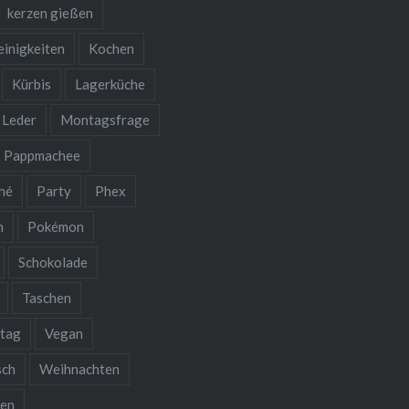
kerzen gießen
einigkeiten
Kochen
Kürbis
Lagerküche
Leder
Montagsfrage
Pappmachee
hé
Party
Phex
n
Pokémon
Schokolade
Taschen
stag
Vegan
sch
Weihnachten
ken