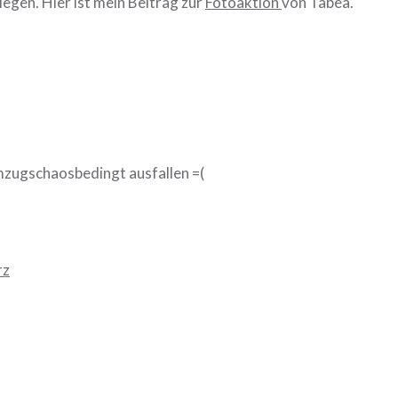
legen. Hier ist mein Beitrag zur
Fotoaktion
von Tabea.
mzugschaosbedingt ausfallen =(