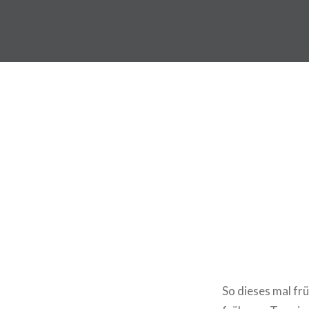
Direkt
zum
DragonDanielas Hobbyblo
Inhalt
So dieses mal frü