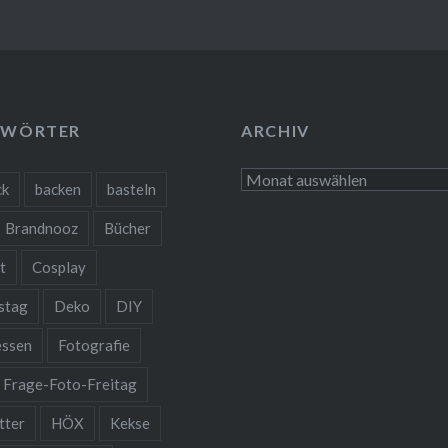
GWÖRTER
ARCHIV
Archiv
ck
backen
basteln
Brandnooz
Bücher
t
Cosplay
stag
Deko
DIY
essen
Fotografie
Frage-Foto-Freitag
tter
HÖX
Kekse