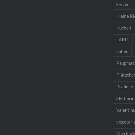
kerzen
Kleine Kl
Kuchen
LARP
nähen
Pappmac
Plätzche
Pralinen
Slytherin
Valentin
vegetari
Überbac