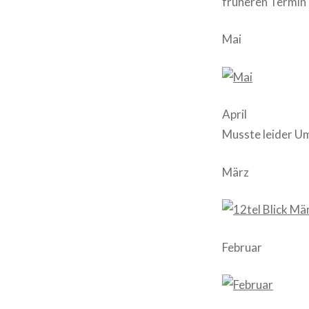
früheren Termin 
Mai
April
Musste leider U
März
Februar